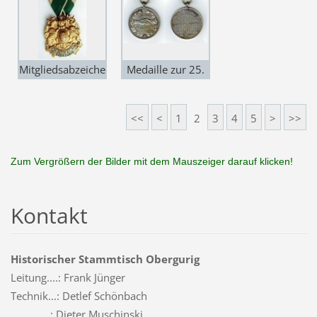
Umgebung
Mitgliedsabzeiche
Medaille zur 25.
n des Königlich
Jubiläumsfeier
Sächsischen
der Gründung
<<
<
1
2
3
4
5
>
>>
Militärvereins
des
Obergurig
Unterstützungsve
reins Obergurig
Zum Vergrößern der Bilder mit dem Mauszeiger darauf klicken!
Kontakt
Historischer Stammtisch Obergurig
Leitung....: Frank Jünger
Technik...: Detlef Schönbach
..............: Dieter Muschinski